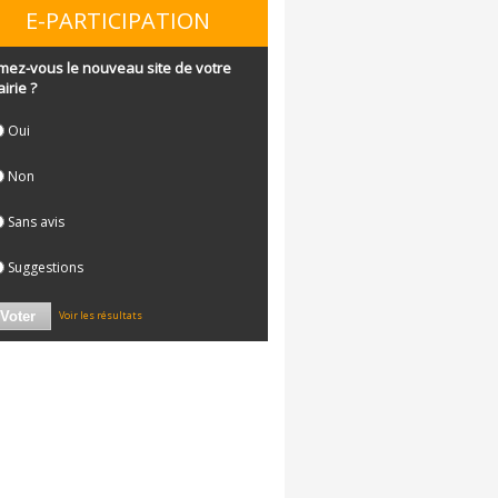
E-PARTICIPATION
mez-vous le nouveau site de votre
irie ?
Oui
Non
Sans avis
Suggestions
Voir les résultats