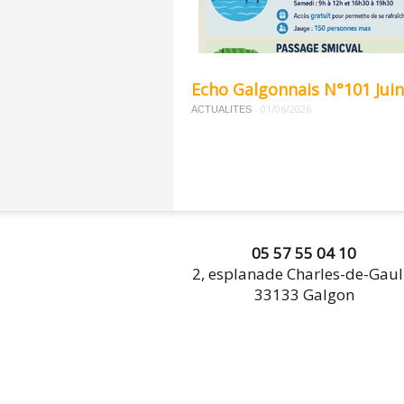
Echo Galgonnais N°101 Jui
-
01/06/2026
ACTUALITES
05 57 55 04 10
2, esplanade Charles-de-Gaul
33133 Galgon