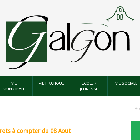
VIE
VIE PRATIQUE
ECOLE /
VIE SOCIALE
MUNICIPALE
JEUNESSE
orets à compter du 08 Aout