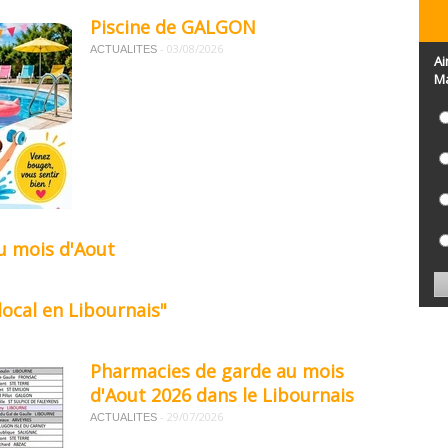
Piscine de GALGON
-
03/08/2026
ACTUALITES
Ai
Ma
u mois d'Aout
local en Libournais"
Pharmacies de garde au mois
d'Aout 2026 dans le Libournais
-
29/07/2026
ACTUALITES