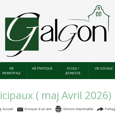
VIE
VIE PRATIQUE
ECOLE /
VIE SOCIALE
MUNICIPALE
JEUNESSE
cipaux ( maj Avril 2026)
Accueil
Envoyer à un ami
Version imprimable
Partag