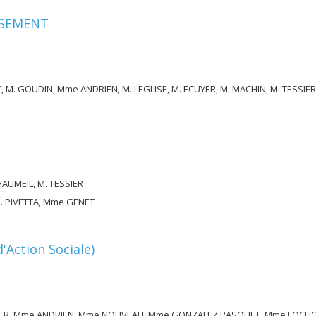
SSEMENT
. GOUDIN, Mme ANDRIEN, M. LEGLISE, M. ECUYER, M. MACHIN, M. TESSIER
HAUMEIL, M. TESSIER
M. PIVETTA, Mme GENET
Action Sociale)
IER, Mme ANDRIEN, Mme NOUVEAU, Mme GONZALEZ PASQUET, Mme LOCH