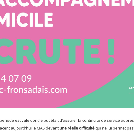
période estivale dont le but était d'assurer la continuité de service auprè
acent aujourd'hui le CIAS devant
une réelle difficulté
qui ne lui permet pas 