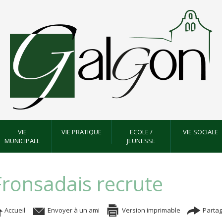
VIE
VIE PRATIQUE
ECOLE /
VIE SOCIALE
MUNICIPALE
JEUNESSE
Fronsadais recrute
Accueil
Envoyer à un ami
Version imprimable
Partag