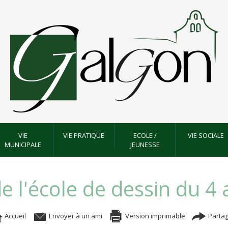
VIE
VIE PRATIQUE
ECOLE /
VIE SOCIALE
MUNICIPALE
JEUNESSE
e l'école de dessin du 4 
Accueil
Envoyer à un ami
Version imprimable
Partag